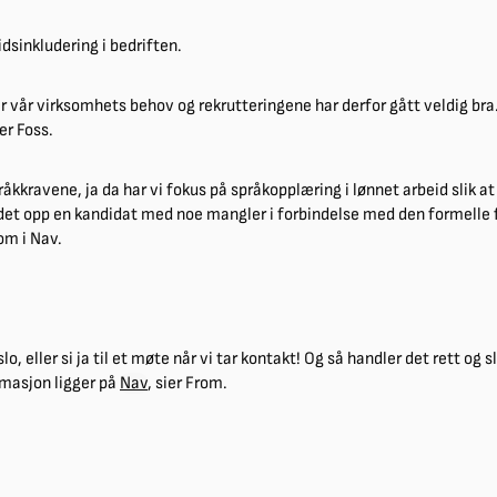
dsinkludering i bedriften.
er vår virksomhets behov og rekrutteringene har derfor gått veldig bra
er Foss.
kkravene, ja da har vi fokus på språkopplæring i lønnet arbeid slik a
 det opp en kandidat med noe mangler i forbindelse med den formelle
rom i Nav.
 eller si ja til et møte når vi tar kontakt! Og så handler det rett og s
rmasjon ligger på
Nav
, sier From.