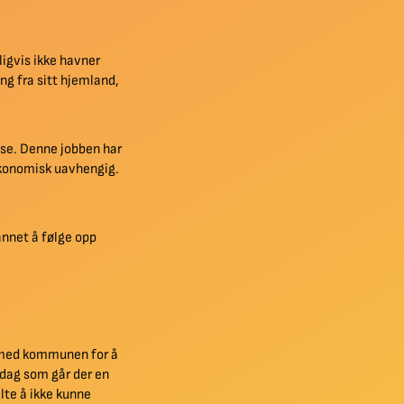
igvis ikke havner
ng fra sitt hjemland,
nse. Denne jobben har
 økonomisk uavhengig.
annet å følge opp
 med kommunen for å
r dag som går der en
lte å ikke kunne