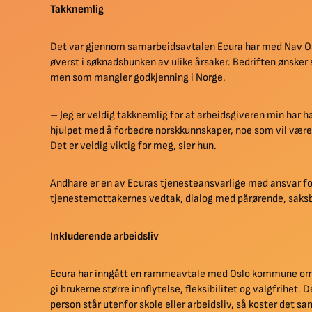
Takknemlig
Det var gjennom samarbeidsavtalen Ecura har med Nav Osl
øverst i søknadsbunken av ulike årsaker. Bedriften ønsker
men som mangler godkjenning i Norge.
– Jeg er veldig takknemlig for at arbeidsgiveren min har h
hjulpet med å forbedre norskkunnskaper, noe som vil være 
Det er veldig viktig for meg, sier hun.
Andhare er en av Ecuras tjenesteansvarlige med ansvar fo
tjenestemottakernes vedtak, dialog med pårørende, saksb
Inkluderende arbeidsliv
Ecura har inngått en rammeavtale med Oslo kommune om 
gi brukerne større innflytelse, fleksibilitet og valgfrihet.
person står utenfor skole eller arbeidsliv, så koster det s