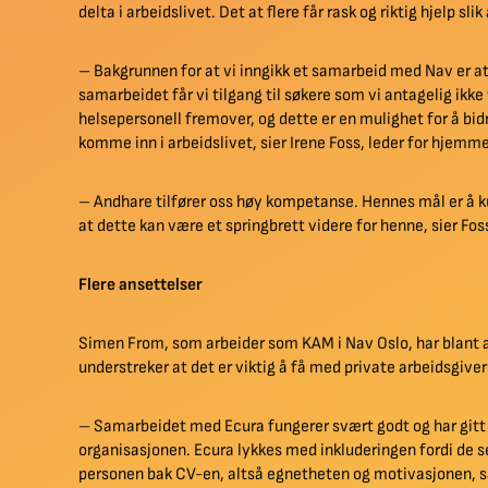
delta i arbeidslivet. Det at flere får rask og riktig hjelp 
– Bakgrunnen for at vi inngikk et samarbeid med Nav er at 
samarbeidet får vi tilgang til søkere som vi antagelig ikke 
helsepersonell fremover, og dette er en mulighet for å bidra
komme inn i arbeidslivet, sier Irene Foss, leder for hjemm
– Andhare tilfører oss høy kompetanse. Hennes mål er å kun
at dette kan være et springbrett videre for henne, sier Fos
Flere ansettelser
Simen From, som arbeider som KAM i Nav Oslo, har blant
understreker at det er viktig å få med private arbeidsgive
– Samarbeidet med Ecura fungerer svært godt og har gitt g
organisasjonen. Ecura lykkes med inkluderingen fordi de s
personen bak CV-en, altså egnetheten og motivasjonen, sa