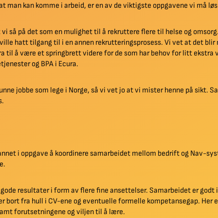
slik at man kan komme i arbeid, er en av de viktigste oppgavene vi må lø
vi så på det som en mulighet til å rekruttere flere til helse og omsor
ville hatt tilgang til i en annen rekrutteringsprosess. Vi vet at det bli
 til å være et springbrett videre for de som har behov for litt ekstra 
etjenester og BPA i Ecura.
ne jobbe som lege i Norge, så vi vet jo at vi mister henne på sikt. Sam
s.
 annet i oppgave å koordinere samarbeidet mellom bedrift og Nav-sy
re.
ode resultater i form av flere fine ansettelser. Samarbeidet er godt
er bort fra hull i CV-ene og eventuelle formelle kompetansegap. Her e
mt forutsetningene og viljen til å lære.