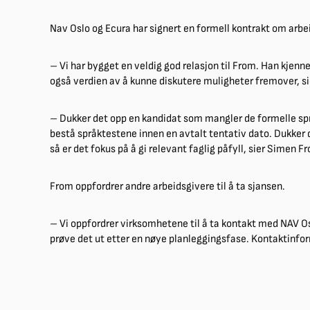
Nav Oslo og Ecura har signert en formell kontrakt om arbei
– Vi har bygget en veldig god relasjon til From. Han kjenn
også verdien av å kunne diskutere muligheter fremover, si
– Dukker det opp en kandidat som mangler de formelle språ
bestå språktestene innen en avtalt tentativ dato. Dukker
så er det fokus på å gi relevant faglig påfyll, sier Simen F
From oppfordrer andre arbeidsgivere til å ta sjansen.
– Vi oppfordrer virksomhetene til å ta kontakt med NAV Oslo,
prøve det ut etter en nøye planleggingsfase. Kontaktinfo