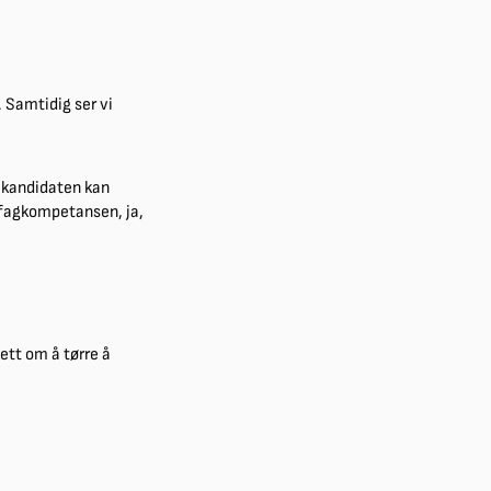
. Samtidig ser vi
t kandidaten kan
 fagkompetansen, ja,
lett om å tørre å