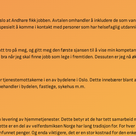
o at Andhare fikk jobben. Avtalen omhandler å inkludere de som vanl
 spesielt å komme i kontakt med personer som har helsefaglig utdanni
att tro på meg, og gitt meg den første sjansen til å vise min kompeta
bra når jeg skal finne jobb som lege i fremtiden. Dessuten er jeg nå
r tjenestemottakerne i en av bydelene i Oslo. Dette innebærer blant 
ehandler i bydelen, fastlege, sykehus m.m.
levering av hjemmetjenester. Dette betyr at de har tett samarbeid
 Dette er en del av velferdsmiksen Norge har lang tradisjon for. For hve
amfunnet penger. Og enda viktigere, det er en stor kostnad for den enke