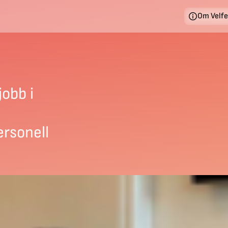
Om Velf
jobb i
ersonell