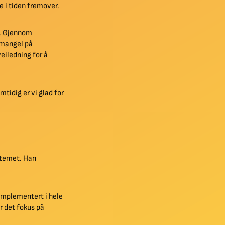
se i tiden fremover.
g. Gjennom
r mangel på
veiledning for å
tidig er vi glad for
stemet. Han
 implementert i hele
r det fokus på